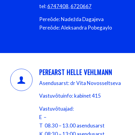
tel:
6747408
,
6720667
Pereõde: Nadežda Dagajeva
Pereõde: Aleksandra Pobegaylo
PEREARST HELLE VEHLMANN
Asendusarst: dr Vita Novosseltseva
Vastuvõtuinfo: kabinet 415
Vastuvõtuajad:
E –
T 08.30 – 13.00 asendusarst
K 08:30 – 13:00 asendusarst