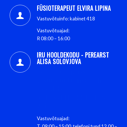
FÜSIOTERAPEUT ELVIRA LIPINA
Vastuvõtuinfo: kabinet 418
Vastuvõtuajad:
R 08:00 – 16:00
IRU HOOLDEKODU - PEREARST
ALISA SOLOVJOVA
Perearsti ja pereõe
vastuvõtud toimuvad
Iru
Hooldekodus
aadressil Hooldekodu tee
2/1
Vastuvõtuajad:
T 09:00 – 15:00 telefoni tund 12.00 –