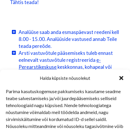
Tähtis teada!
Analüüse saab anda esmaspäevast reedeni kell
8.00 - 15.00. Analüüside vastused annab Teile
teada pereõde.
Arsti vastuvõtule pääsemiseks tuleb ennast
eelnevalt vastuvõtule registreerida
e-
Perearstikeskuse
keskkonnas, kohapeal või
telefoni teel 672 7185.
Halda küpsiste nõusolekut
Erakorralisi ja ilma arsti ajata patsiente
teenindab pereõde.
Parima kasutuskogemuse pakkumiseks kasutame seadme
Kordusretsepte pikendame PEREÕE telefonil
teabe salvestamiseks ja/või juurdepääsemiseks selliseid
või kohapeal 48 h jooksul.
tehnoloogiaid nagu küpsised. Nende tehnoloogiatega
Saatekirju väljastab ainult perearst plaanilises
nõustumine võimaldab meil töödelda andmeid, nagu
korras perearsti vastuvõtule registreerudes.
sirvimiskäitumine või kordumatud ID-d sellel saidil.
Tasuliste teenuste eest tasumine
Nõusoleku mitteandmine või nõusoleku tagasivõtmine võib
kaardimaksega kui ka sularahas.