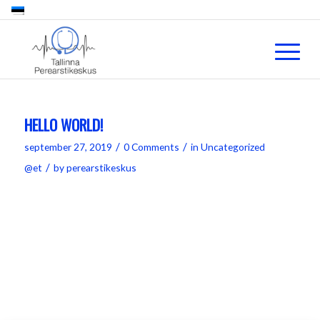
HELLO WORLD!
/
/
september 27, 2019
0 Comments
in
Uncategorized
/
@et
by
perearstikeskus
Welcome to WordPress. This is your first post.
Edit or delete it, then start writing!