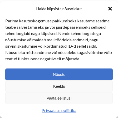
Halda küpsiste nõusolekut
© Copyright -
Tallinna Perearstikeskus
2026 |
Parima kasutuskogemuse pakkumiseks kasutame seadme
info@perearstikeskus.eu
teabe salvestamiseks ja/või juurdepääsemiseks selliseid
tehnoloogiaid nagu küpsised. Nende tehnoloogiatega
nõustumine võimaldab meil töödelda andmeid, nagu
sirvimiskäitumine või kordumatud ID-d sellel saidil.
Nõusoleku mitteandmine või nõusoleku tagasivõtmine võib
teatud funktsioone negatiivselt mõjutada.
Nõustu
Keeldu
Vaata eelistusi
Privaatsus poliitika