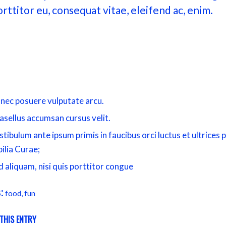
orttitor eu, consequat vitae, eleifend ac, enim.
ec neque. Phasellus leo dolor, tempus non, auctor et, hendrer
Curabitur ligula sapien, tincidunt non, euismod vitae, posuere 
Maecenas malesuada. Praesent congue erat at massa. Sed cur
tortor.
nec posuere vulputate arcu.
asellus accumsan cursus velit.
stibulum ante ipsum primis in faucibus orci luctus et ultrices
bilia Curae;
d aliquam, nisi quis porttitor congue
:
food
,
fun
THIS ENTRY