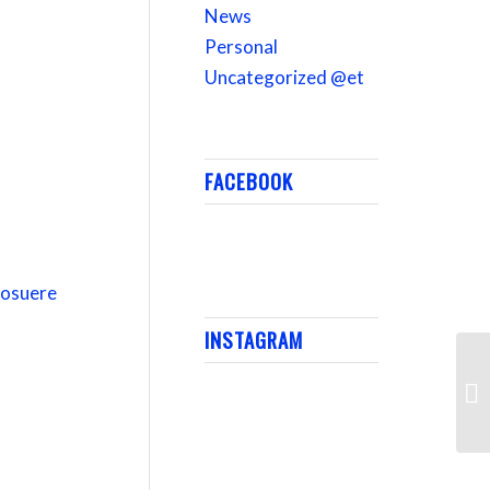
News
Personal
it quis,
Uncategorized @et
imperdiet,
sus turpis
FACEBOOK
 posuere
INSTAGRAM
He