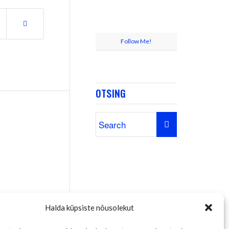
Follow Me!
OTSING
Halda küpsiste nõusolekut