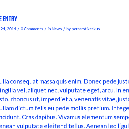
E ENTRY
/
/
/
 24, 2014
0 Comments
in
News
by
perearstikeskus
 ipsum dolor sit amet, consectetuer adipiscing elit. Aenea
a eget dolor. Aenean massa. Cum sociis natoque penatibus et 
ient montes, nascetur ridiculus mus. Donec quam felis, ultric
tesque eu, pretium quis, sem.
ulla consequat massa quis enim. Donec pede just
ingilla vel, aliquet nec, vulputate eget, arcu. In e
sto, rhoncus ut, imperdiet a, venenatis vitae, just
ullam dictum felis eu pede mollis pretium. Integ
incidunt. Cras dapibus. Vivamus elementum sempe
enean vulputate eleifend tellus. Aenean leo ligul