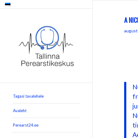
A NIC
august
Lorem
ligul
partur
pellen
N
fr
Tagasi tavalehele
ju
Avaleht
N
t
Perearst24.ee
A